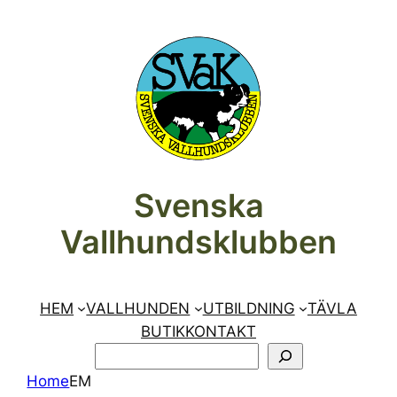
Hoppa
till
innehåll
Svenska
Vallhundsklubben
HEM
VALLHUNDEN
UTBILDNING
TÄVLA
BUTIK
KONTAKT
SÖK
Home
EM