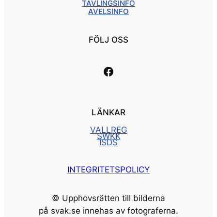
TÄVLINGSINFO
AVELSINFO
FÖLJ OSS
Länk till vår facebooksida
LÄNKAR
VALLREG
SWKK
ISDS
INTEGRITETSPOLICY
© Upphovsrätten till bilderna
på svak.se innehas av fotograferna.