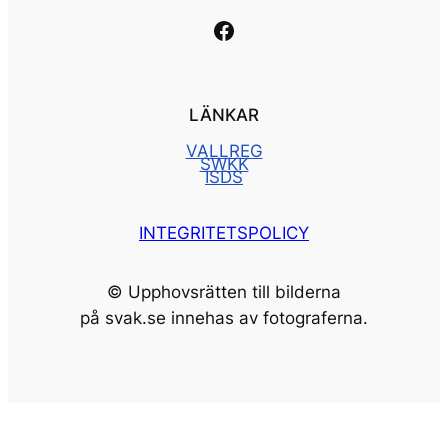
Länk till vår facebooksida
LÄNKAR
VALLREG
SWKK
ISDS
INTEGRITETSPOLICY
© Upphovsrätten till bilderna
på svak.se innehas av fotograferna.