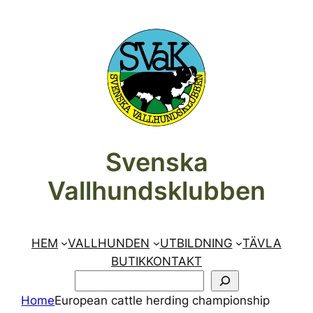
Hoppa
till
innehåll
Svenska
Vallhundsklubben
HEM
VALLHUNDEN
UTBILDNING
TÄVLA
BUTIK
KONTAKT
SÖK
Home
European cattle herding championship