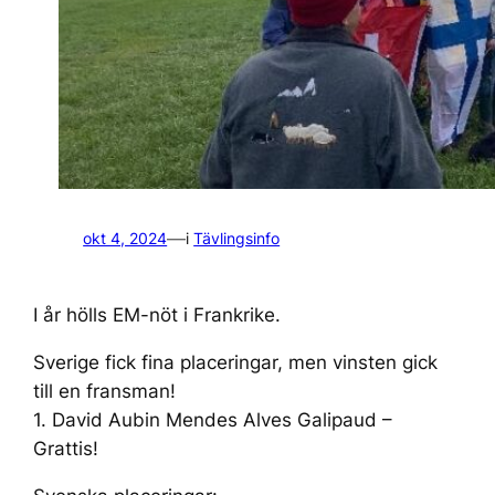
—
okt 4, 2024
i
Tävlingsinfo
I år hölls EM-nöt i Frankrike.
Sverige fick fina placeringar, men vinsten gick
till en fransman!
1. David Aubin Mendes Alves Galipaud –
Grattis!