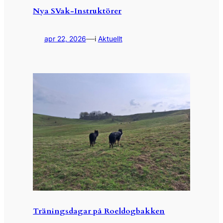
Nya SVak-Instruktörer
—
apr 22, 2026
i
Aktuellt
Träningsdagar på Roeldogbakken