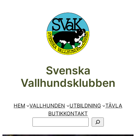
Hoppa
till
innehåll
Svenska
Vallhundsklubben
HEM
VALLHUNDEN
UTBILDNING
TÄVLA
BUTIK
KONTAKT
SÖK