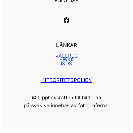
FÖLJ OSS
Länk till vår facebooksida
LÄNKAR
VALLREG
SWKK
ISDS
INTEGRITETSPOLICY
© Upphovsrätten till bilderna
på svak.se innehas av fotograferna.