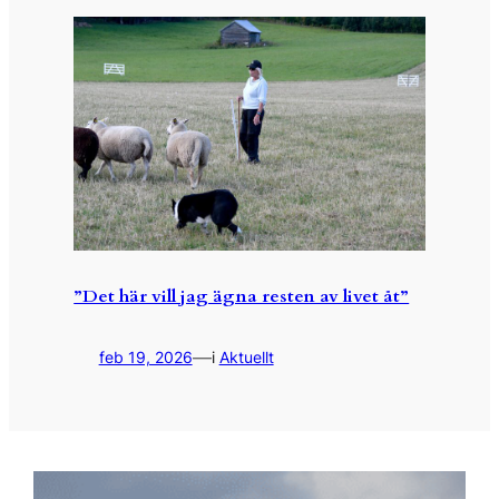
”Det här vill jag ägna resten av livet åt”
—
feb 19, 2026
i
Aktuellt