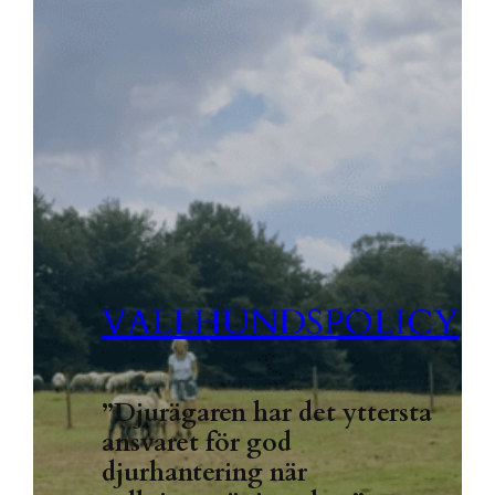
VALLHUNDSPOLICY
”Djurägaren har det yttersta
ansvaret för god
djurhantering när