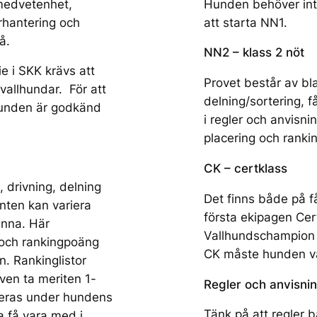
medvetenhet,
Hunden behöver int
urhantering och
att starta NN1.
å.
NN2 – klass 2 nöt
ie i SKK krävs att
Provet består av bla
vallhundar. För att
delning/sortering, f
hunden är godkänd
i regler och anvisn
placering och ranki
CK – certklass
 drivning, delning
Det finns både på få
enten kan variera
första ekipagen Cert.
ränna. Här
Vallhundschampion kr
 och rankingpoäng
CK måste hunden v
. Rankinglistor
ven ta meriten 1-
Regler och anvisni
oteras under hundens
Tänk på att regler b
ka få vara med i