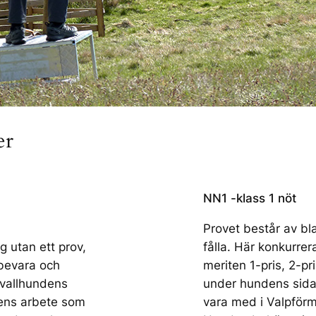
er
NN1 -klass 1 nöt
Provet består av bl
g utan ett prov,
fålla. Här konkurre
t bevara och
meriten 1-pris, 2-pr
 vallhundens
under hundens sida p
ens arbete som
vara med i Valpförm