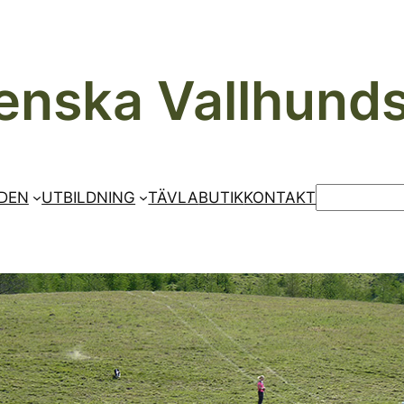
enska Vallhund
SÖK
DEN
UTBILDNING
TÄVLA
BUTIK
KONTAKT