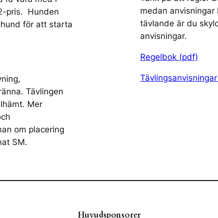
medan anvisningar 
 2-pris. Hunden
tävlande är du skyld
hund för att starta
anvisningar.
Regelbok (pdf)
Tävlingsanvisninga
vning,
/ränna. Tävlingen
lhämt. Mer
och
man om placering
nat SM.
Huvudsponsorer