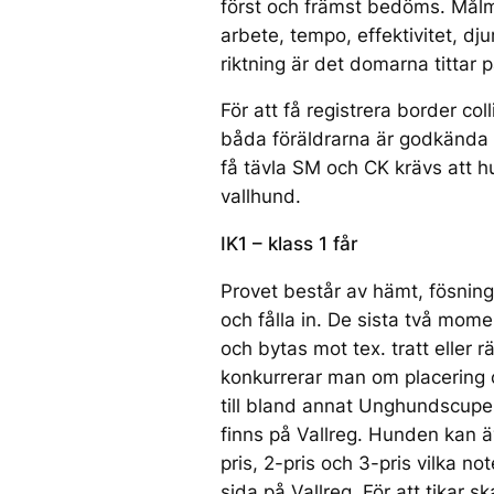
först och främst bedöms. Mål
arbete, tempo, effektivitet, dj
riktning är det domarna tittar p
För att få registrera border coll
båda föräldrarna är godkända 
få tävla SM och CK krävs att 
vallhund.
IK1 – klass 1 får
Provet består av hämt, fösning,
och fålla in. De sista två mom
och bytas mot tex. tratt eller 
konkurrerar man om placering
till bland annat Unghundscupen
finns på Vallreg. Hunden kan ä
pris, 2-pris och 3-pris vilka n
sida på Vallreg. För att tikar s