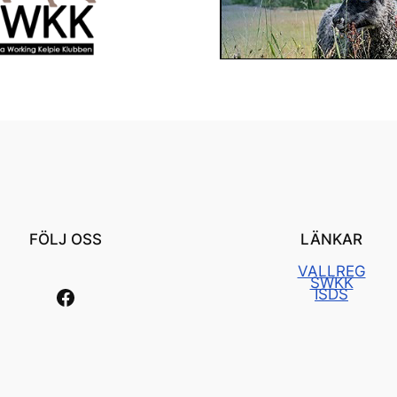
FÖLJ OSS
LÄNKAR
VALLREG
SWKK
Länk till vår facebooksida
ISDS