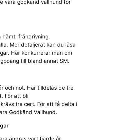
e vara godkänd vallhund för
 hämt, fråndrivning,
ålla. Mer detaljerat kan du läsa
ingar. Här konkurrerar man om
ngpoäng till bland annat SM.
r och nöt. Här tilldelas de tre
 För att bli
ävs tre cert. För att få delta i
ara Godkänd Vallhund.
ngar
ara ändras vart fjärde år