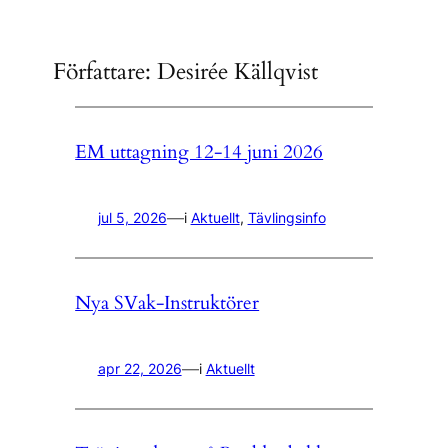
Författare:
Desirée Källqvist
EM uttagning 12-14 juni 2026
—
jul 5, 2026
i
Aktuellt
, 
Tävlingsinfo
Nya SVak-Instruktörer
—
apr 22, 2026
i
Aktuellt