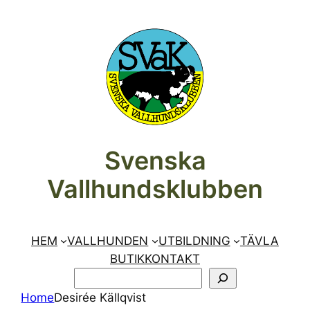
Hoppa
till
innehåll
Svenska
Vallhundsklubben
HEM
VALLHUNDEN
UTBILDNING
TÄVLA
BUTIK
KONTAKT
SÖK
Home
Desirée Källqvist