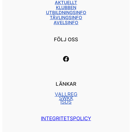
AKTUELLT
KLUBBEN
UTBILDNINGSINFO
TÄVLINGSINFO
AVELSINFO
FÖLJ OSS
Länk till vår facebooksida
LÄNKAR
VALLREG
SWKK
ISDS
INTEGRITETSPOLICY