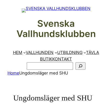
Hoppa
till
innehåll
Svenska
Vallhundsklubben
HEM
VALLHUNDEN
UTBILDNING
TÄVLA
BUTIK
KONTAKT
SÖK
Home
Ungdomsläger med SHU
Ungdomsläger med SHU