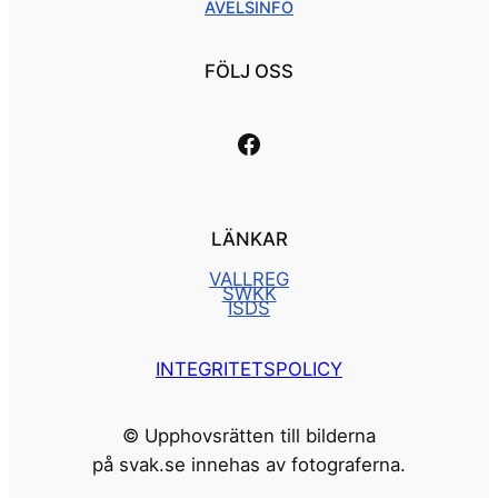
AVELSINFO
FÖLJ OSS
Länk till vår facebooksida
LÄNKAR
VALLREG
SWKK
ISDS
INTEGRITETSPOLICY
© Upphovsrätten till bilderna
på svak.se innehas av fotograferna.