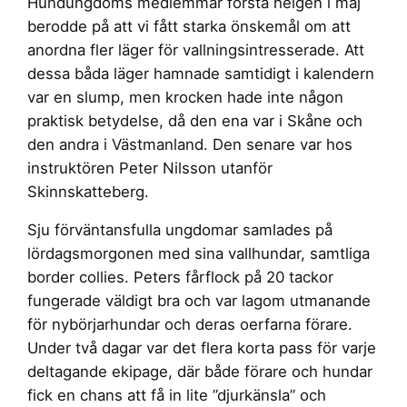
Hundungdoms medlemmar första helgen i maj
berodde på att vi fått starka önskemål om att
anordna fler läger för vallningsintresserade. Att
dessa båda läger hamnade samtidigt i kalendern
var en slump, men krocken hade inte någon
praktisk betydelse, då den ena var i Skåne och
den andra i Västmanland. Den senare var hos
instruktören Peter Nilsson utanför
Skinnskatteberg.
Sju förväntansfulla ungdomar samlades på
lördagsmorgonen med sina vallhundar, samtliga
border collies. Peters fårflock på 20 tackor
fungerade väldigt bra och var lagom utmanande
för nybörjarhundar och deras oerfarna förare.
Under två dagar var det flera korta pass för varje
deltagande ekipage, där både förare och hundar
fick en chans att få in lite ”djurkänsla” och